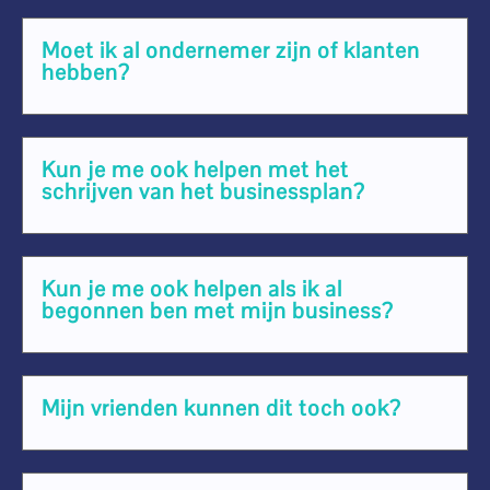
Moet ik al ondernemer zijn of klanten
hebben?
Kun je me ook helpen met het
schrijven van het businessplan?
Kun je me ook helpen als ik al
begonnen ben met mijn business?
Mijn vrienden kunnen dit toch ook?