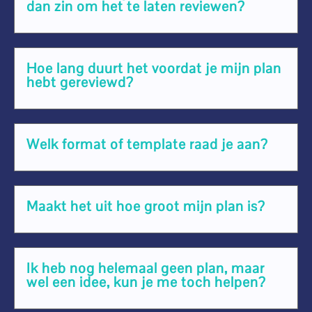
dan zin om het te laten reviewen?
Hoe lang duurt het voordat je mijn plan
hebt gereviewd?
Welk format of template raad je aan?
Maakt het uit hoe groot mijn plan is?
Ik heb nog helemaal geen plan, maar
wel een idee, kun je me toch helpen?