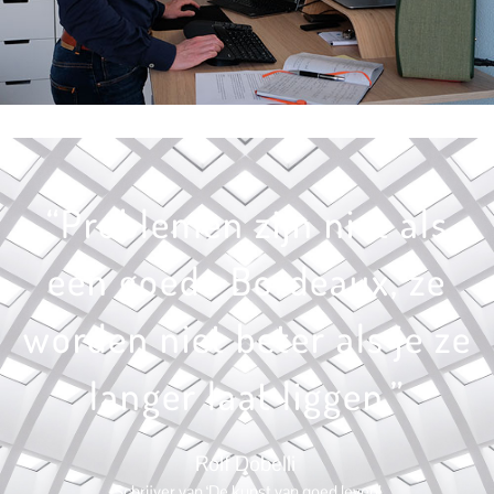
“Problemen zijn niet als
een goede Bordeaux, ze
worden niet beter als je ze
langer laat liggen.”
Rolf Dobelli​
Schrijver van ‘De kunst van goed leven’