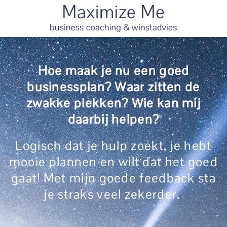
Hoe maak je nu een goed
businessplan? Waar zitten de
zwakke plekken? Wie kan mij
daarbij helpen?
Logisch dat je hulp zoekt, je hebt
mooie plannen en wilt dat het goed
gaat! Met mijn goede feedback sta
je straks veel zekerder.