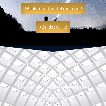
Klinkt goed, vertel me meer!
Ja, dat wil ik!
Ik weet zeker dat je achteraf
denkt:
"Dat had ik veel eerder
moeten doen!"