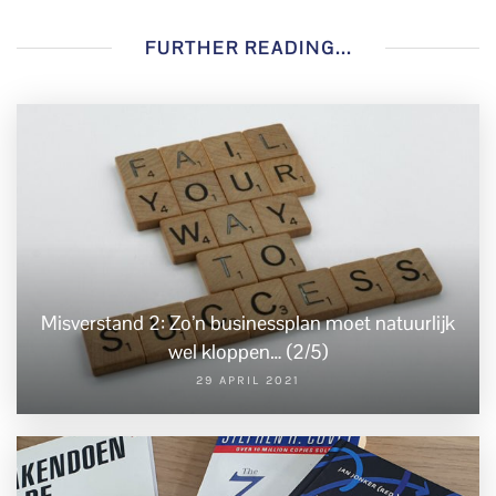
FURTHER READING...
Misverstand 2: Zo’n businessplan moet natuurlijk
wel kloppen… (2/5)
29 APRIL 2021